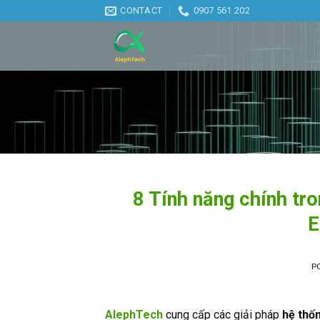
Skip
CONTACT
0907 561 202
to
content
8 Tính năng chính t
E
P
AlephTech
cung cấp các giải pháp
hệ thố