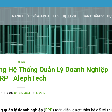
TRANG CHỦ
VỀ ALEPHTECH
DỊCH VỤ
SẢN PHẨM
DỰ
BLOG
rong Hệ Thống Quản Lý Doanh Nghiệp
RP | AlephTech
OSTED ON
09/28/2024
BY
ADMIN
ng quản lý doanh nghiệp
(
ERP
) toàn diện, được thiết kế để tối ưu