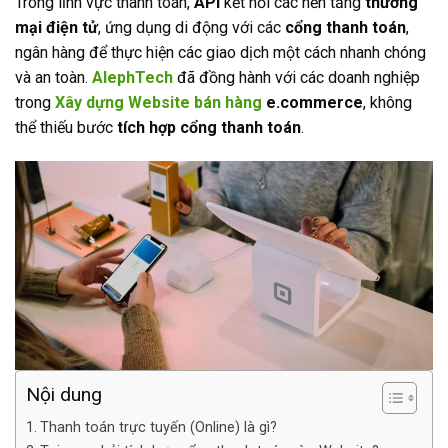
Trong lĩnh vực thanh toán,
API
kết nối các nền tảng
thương
mại điện tử
, ứng dụng di động với các
cổng thanh toán
,
ngân hàng để thực hiện các giao dịch một cách nhanh chóng
và an toàn.
AlephTech
đã đồng hành với các doanh nghiệp
trong
Xây dựng Website bán hàng
e.commerce
, không
thể thiếu bước
tích hợp cổng thanh toán
.
Nội dung
Thanh toán trực tuyến (Online) là gì?