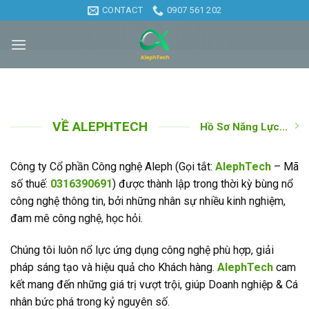
Skip
CONTACT
0907 561 202
to
content
VỀ ALEPHTECH
Hồ Sơ Năng Lực...
Công ty Cổ phần Công nghệ Aleph (Gọi tắt:
AlephTech
– Mã
số thuế:
0316390691
) được thành lập trong thời kỳ bùng nổ
công nghệ thông tin, bởi những nhân sự nhiều kinh nghiệm,
đam mê công nghệ, học hỏi.
Chúng tôi luôn nổ lực ứng dụng công nghệ phù hợp, giải
pháp sáng tạo và hiệu quả cho Khách hàng.
AlephTech
cam
kết mang đến những giá trị vượt trội, giúp Doanh nghiệp & Cá
nhân bức phá trong kỷ nguyên số.